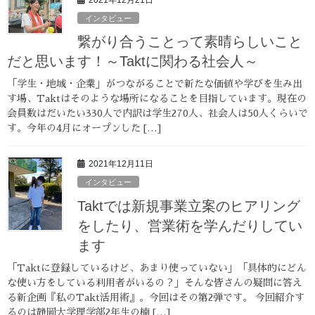
インタビュー
繋がり合うことって素晴らしいこと
だと思います！～Taktに関わる社会人～
「学生・地域・企業」がつながることで新たな価値や学びを生み出
す場、Taktはそのような場所になることを目指しています。現在の
会員数はだいたい330人で内訳は学生270人、社会人は50人くらいで
す。今年の4月にオープンした […]
2021年12月11日
インタビュー
Taktでは新規事業立案のヒアリング
をしたり、営業術を学んだりしてい
ます
「Taktに登録しているけど、あまり使っていない」「具体的にどん
な使い方をしている利用者がいるの？」そんな皆さんの疑問に答え
る新企画『私のTakt活用術』。今回はその第2弾です。 今回紹介す
るのは静岡大学理学部2年生の楠 […]