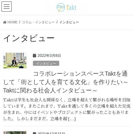
コ
ナ
ン
ビ
テ
ゲ
ン
ー
HOME
コラム・インタビュー
インタビュー
ツ
シ
へ
ョ
インタビュー
ス
ン
キ
に
ッ
移
2022年3月8日
プ
動
インタビュー
コラボレーションスペースTaktを通
して「街として人を育てる文化」を作りたい～
Taktに関わる社会人インタビュー～
Taktは学生も社会人も関係なく、立場を超えて繋がれる場所を目指
しています。またこれまで、Taktを通して多くの立場を超えた交流
が生まれ、中にはイベントやプロジェクトに繋がったこともありま
した。 しかしまだまだ、立場を超 […]
2021年12月21日