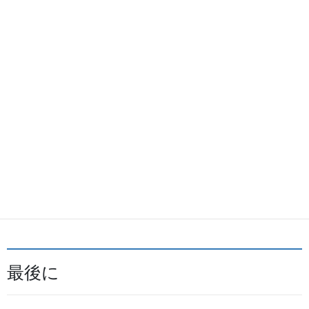
利用者分析チームだからこその学び
利用者分析チームは3か月以上の長期的なスパンで、計画的にデータ
を集めて分析を行います。そのため計画的に物事を進める経験にな
ります。また他のチームにデータを分かりやすく、興味を持っても
らえる形で提供する必要があるため、伝える力も必要です。
収集という作業1つ取っても、アンケート作成やヒアリング項目の設
計など多様な方法があり、1つずつ学びがあります。分析に関して
も、仮説検証の思考法やツールの使い方など、利用者分析の活動な
らではの学びが多いです。
最後に