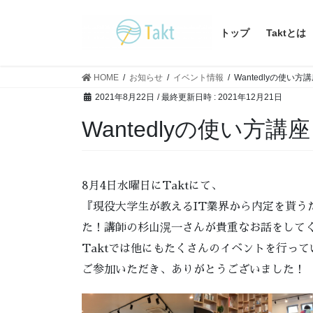
コ
ナ
ン
ビ
トップ
Taktとは
テ
ゲ
ン
ー
ツ
シ
HOME
お知らせ
イベント情報
Wantedlyの使い
へ
ョ
2021年8月22日
/ 最終更新日時 :
2021年12月21日
ス
ン
Wantedlyの使い方
キ
に
ッ
移
プ
動
8月4日水曜日にTaktにて、
『現役大学生が教えるIT業界から内定を貰うた
た！講師の杉山滉一さんが貴重なお話をして
Taktでは他にもたくさんのイベントを行っ
ご参加いただき、ありがとうございました！